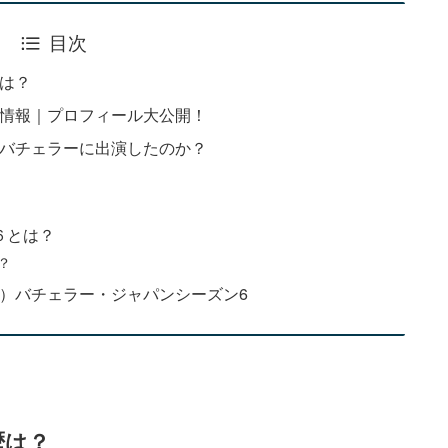
目次
歴は？
本情報｜プロフィール大公開！
ぜバチェラーに出演したのか？
６とは？
？
な）バチェラー・ジャパンシーズン6
歴は？